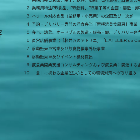
業務用特注PB食品、PB飲料、PB菓子等の企画・製造・卸
ハラール対応食品（業務用・小売用）の企画及び一次卸
予約・デリバリー専門の洋食弁当「新横浜美食厨房」事業
容
弁当、惣菜、オードブルの製造・販売・卸、デリバリー弁当
直営店舗事業（「軽井沢のアトリエ」「L'ATELIER de Caf
移動販売車営業及び飲食物催事外販事業
移動販売車及びイベント機材貸出
飲食業開業支援コンサルティングおよび飲食業に関連する
「食」に携わる企業(法人)としての環境対策への取り組み