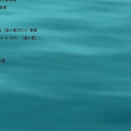
事業
「温か家DELI」事業
e & Deli」「温か家」）
企画