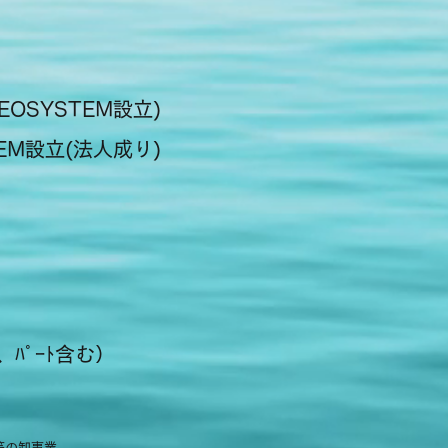
OSYSTEM設立)
EM設立(法人成り)
ﾊﾟｰﾄ含む）
等の卸事業